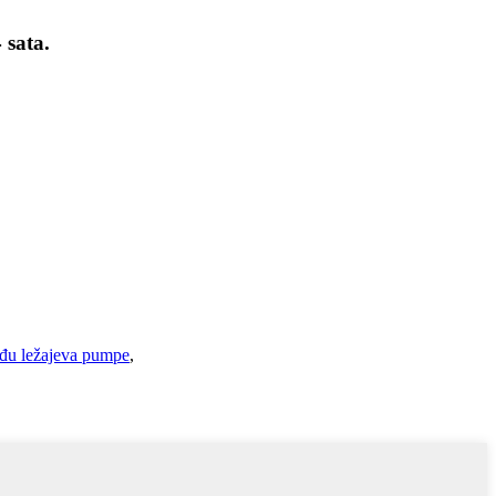
 sata.
đu ležajeva pumpe
,