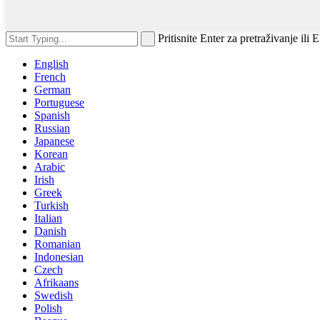
Pritisnite Enter za pretraživanje ili
English
French
German
Portuguese
Spanish
Russian
Japanese
Korean
Arabic
Irish
Greek
Turkish
Italian
Danish
Romanian
Indonesian
Czech
Afrikaans
Swedish
Polish