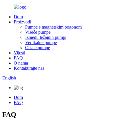
Dom
Proizvodi
Pumpe s magnetskim pogonom
Viseće pumpe
Između ležajnih pumpi
Vertikalne pumpe
Ostale pumpe
Vijesti
FAQ
O nama
Kontaktirajte nas
English
Dom
FAQ
FAQ