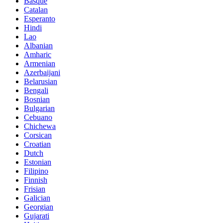
Basque
Catalan
Esperanto
Hindi
Lao
Albanian
Amharic
Armenian
Azerbaijani
Belarusian
Bengali
Bosnian
Bulgarian
Cebuano
Chichewa
Corsican
Croatian
Dutch
Estonian
Filipino
Finnish
Frisian
Galician
Georgian
Gujarati