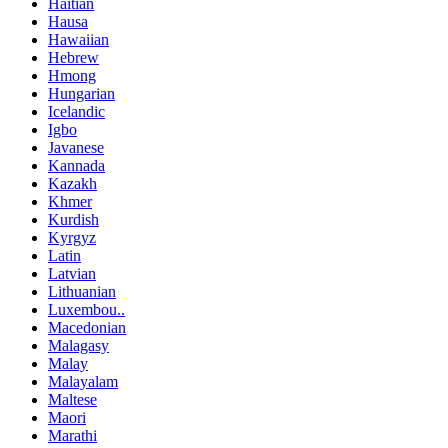
Haitian
Hausa
Hawaiian
Hebrew
Hmong
Hungarian
Icelandic
Igbo
Javanese
Kannada
Kazakh
Khmer
Kurdish
Kyrgyz
Latin
Latvian
Lithuanian
Luxembou..
Macedonian
Malagasy
Malay
Malayalam
Maltese
Maori
Marathi