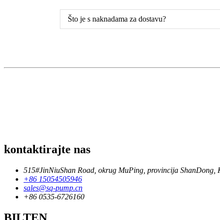
Što je s naknadama za dostavu?
kontaktirajte nas
515#JinNiuShan Road, okrug MuPing, provincija ShanDong, 
+86 15054505946
sales@sq-pump.cn
+86 0535-6726160
BILTEN