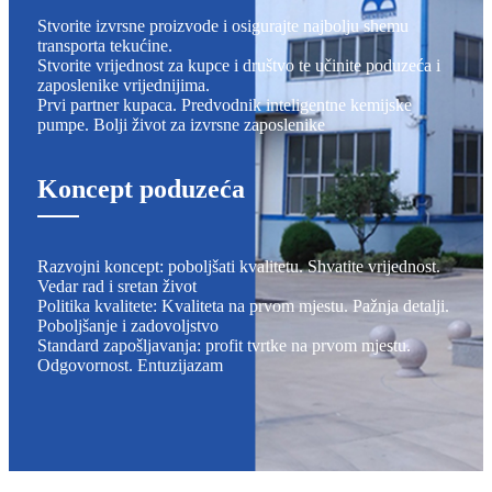
Stvorite izvrsne proizvode i osigurajte najbolju shemu
transporta tekućine.
Stvorite vrijednost za kupce i društvo te učinite poduzeća i
zaposlenike vrijednijima.
Prvi partner kupaca. Predvodnik inteligentne kemijske
pumpe. Bolji život za izvrsne zaposlenike
Koncept poduzeća
Razvojni koncept: poboljšati kvalitetu. Shvatite vrijednost.
Vedar rad i sretan život
Politika kvalitete: Kvaliteta na prvom mjestu. Pažnja detalji.
Poboljšanje i zadovoljstvo
Standard zapošljavanja: profit tvrtke na prvom mjestu.
Odgovornost. Entuzijazam