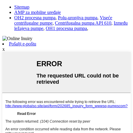
Sitemap
AMP za mobilne uređaje
OH2 procesna pumpa
,
Polu-uronjiva pumpa
,
Viseće
centrifugalne pumpe
,
Centrifugalna pumpa API 610
,
Između
ležajeva pumpe
,
OH1 procesna pumpa
,
Pošalji e-poštu
x