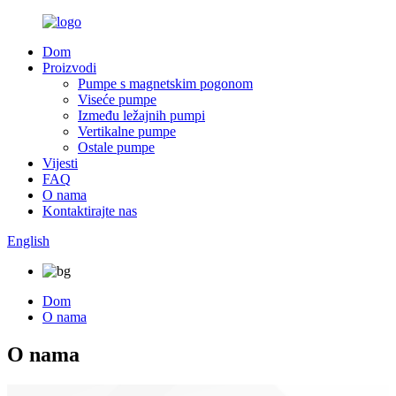
Dom
Proizvodi
Pumpe s magnetskim pogonom
Viseće pumpe
Između ležajnih pumpi
Vertikalne pumpe
Ostale pumpe
Vijesti
FAQ
O nama
Kontaktirajte nas
English
Dom
O nama
O nama