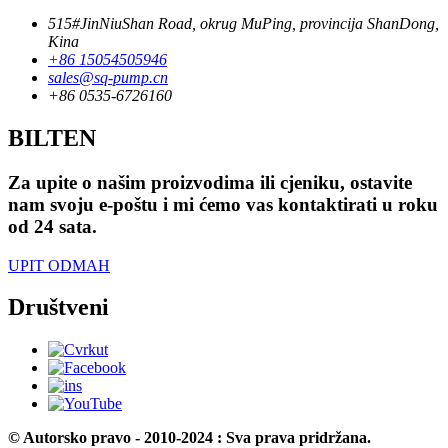
515#JinNiuShan Road, okrug MuPing, provincija ShanDong,
Kina
+86 15054505946
sales@sq-pump.cn
+86 0535-6726160
BILTEN
Za upite o našim proizvodima ili cjeniku, ostavite
nam svoju e-poštu i mi ćemo vas kontaktirati u roku
od 24 sata.
UPIT ODMAH
Društveni
© Autorsko pravo - 2010-2024 : Sva prava pridržana.