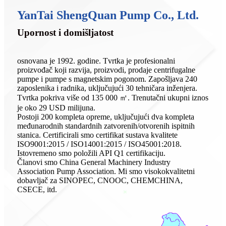
YanTai ShengQuan Pump Co., Ltd.
Upornost i domišljatost
osnovana je 1992. godine. Tvrtka je profesionalni
proizvođač koji razvija, proizvodi, prodaje centrifugalne
pumpe i pumpe s magnetskim pogonom. Zapošljava 240
zaposlenika i radnika, uključujući 30 tehničara inženjera.
Tvrtka pokriva više od 135 000 ㎡. Trenutačni ukupni iznos
je oko 29 USD milijuna.
Postoji 200 kompleta opreme, uključujući dva kompleta
međunarodnih standardnih zatvorenih/otvorenih ispitnih
stanica. Certificirali smo certifikat sustava kvalitete
ISO9001:2015 / ISO14001:2015 / ISO45001:2018.
Istovremeno smo položili API Q1 certifikaciju.
Članovi smo China General Machinery Industry
Association Pump Association. Mi smo visokokvalitetni
dobavljač za SINOPEC, CNOOC, CHEMCHINA,
CSECE, itd.