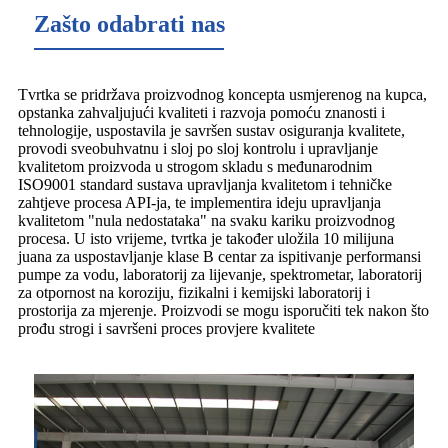
Zašto odabrati nas
Tvrtka se pridržava proizvodnog koncepta usmjerenog na kupca,
opstanka zahvaljujući kvaliteti i razvoja pomoću znanosti i
tehnologije, uspostavila je savršen sustav osiguranja kvalitete,
provodi sveobuhvatnu i sloj po sloj kontrolu i upravljanje
kvalitetom proizvoda u strogom skladu s međunarodnim
ISO9001 standard sustava upravljanja kvalitetom i tehničke
zahtjeve procesa API-ja, te implementira ideju upravljanja
kvalitetom "nula nedostataka" na svaku kariku proizvodnog
procesa. U isto vrijeme, tvrtka je također uložila 10 milijuna
juana za uspostavljanje klase B centar za ispitivanje performansi
pumpe za vodu, laboratorij za lijevanje, spektrometar, laboratorij
za otpornost na koroziju, fizikalni i kemijski laboratorij i
prostorija za mjerenje. Proizvodi se mogu isporučiti tek nakon što
prođu strogi i savršeni proces provjere kvalitete