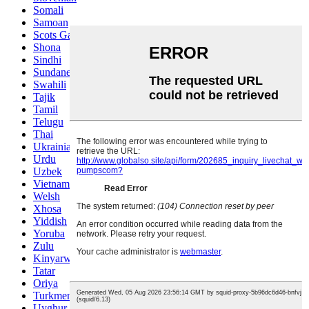
Somali
Samoan
Scots Gaelic
Shona
Sindhi
Sundanese
Swahili
Tajik
Tamil
Telugu
Thai
Ukrainian
Urdu
Uzbek
Vietnamese
Welsh
Xhosa
Yiddish
Yoruba
Zulu
Kinyarwanda
Tatar
Oriya
Turkmen
Uyghur